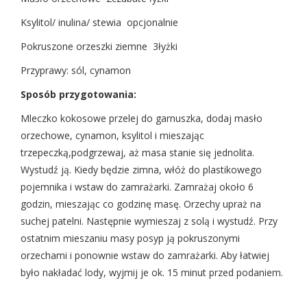
Ksylitol/ inulina/ stewia opcjonalnie
Pokruszone orzeszki ziemne 3łyżki
Przyprawy: sól, cynamon
Sposób przygotowania:
Mleczko kokosowe przelej do garnuszka, dodaj masło
orzechowe, cynamon, ksylitol i mieszając
trzepeczką,podgrzewaj, aż masa stanie się jednolita.
Wystudź ją. Kiedy będzie zimna, włóż do plastikowego
pojemnika i wstaw do zamrażarki. Zamrażaj około 6
godzin, mieszając co godzinę masę. Orzechy upraż na
suchej patelni. Następnie wymieszaj z solą i wystudź. Przy
ostatnim mieszaniu masy posyp ją pokruszonymi
orzechami i ponownie wstaw do zamrażarki. Aby łatwiej
było nakładać lody, wyjmij je ok. 15 minut przed podaniem.