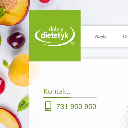
Wizyty
Of
Kontakt:
731 950 950