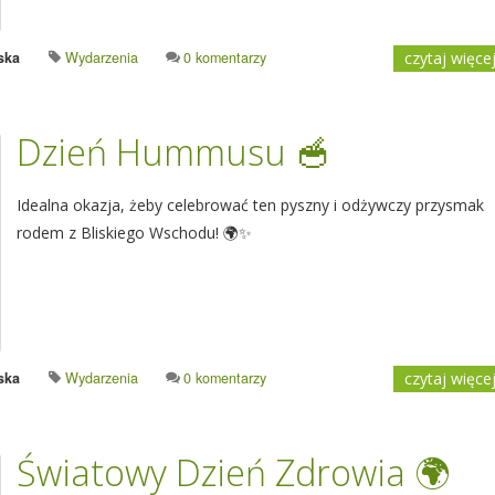
ska
Wydarzenia
0 komentarzy
czytaj więce
Dzień Hummusu 🥣
Idealna okazja, żeby celebrować ten pyszny i odżywczy przysmak
rodem z Bliskiego Wschodu! 🌍✨
ska
Wydarzenia
0 komentarzy
czytaj więce
Światowy Dzień Zdrowia 🌍