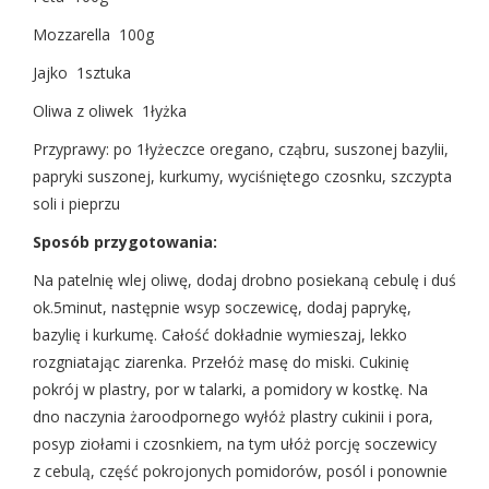
Mozzarella 100g
Jajko 1sztuka
Oliwa z oliwek 1łyżka
Przyprawy: po 1łyżeczce oregano, cząbru, suszonej bazylii,
papryki suszonej, kurkumy, wyciśniętego czosnku, szczypta
soli i pieprzu
Sposób przygotowania:
Na patelnię wlej oliwę, dodaj drobno posiekaną cebulę i duś
ok.5minut, następnie wsyp soczewicę, dodaj paprykę,
bazylię i kurkumę. Całość dokładnie wymieszaj, lekko
rozgniatając ziarenka. Przełóż masę do miski. Cukinię
pokrój w plastry, por w talarki, a pomidory w kostkę. Na
dno naczynia żaroodpornego wyłóż plastry cukinii i pora,
posyp ziołami i czosnkiem, na tym ułóż porcję soczewicy
z cebulą, część pokrojonych pomidorów, posól i ponownie