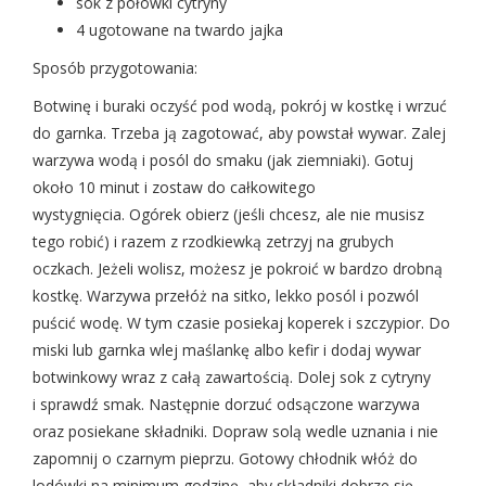
sok z połówki cytryny
4 ugotowane na twardo jajka
Sposób przygotowania:
Botwinę i buraki oczyść pod wodą, pokrój w kostkę i wrzuć
do garnka. Trzeba ją zagotować, aby powstał wywar. Zalej
warzywa wodą i posól do smaku (jak ziemniaki). Gotuj
około 10 minut i zostaw do całkowitego
wystygnięcia. Ogórek obierz (jeśli chcesz, ale nie musisz
tego robić) i razem z rzodkiewką zetrzyj na grubych
oczkach. Jeżeli wolisz, możesz je pokroić w bardzo drobną
kostkę. Warzywa przełóż na sitko, lekko posól i pozwól
puścić wodę. W tym czasie posiekaj koperek i szczypior. Do
miski lub garnka wlej maślankę albo kefir i dodaj wywar
botwinkowy wraz z całą zawartością. Dolej sok z cytryny
i sprawdź smak. Następnie dorzuć odsączone warzywa
oraz posiekane składniki. Dopraw solą wedle uznania i nie
zapomnij o czarnym pieprzu. Gotowy chłodnik włóż do
lodówki na minimum godzinę, aby składniki dobrze się