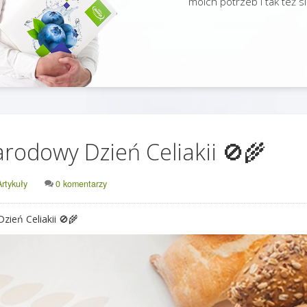
moich potrzeb i tak też s
rodowy Dzień Celiakii 🚫🌾
Artykuły
0 komentarzy
ień Celiakii 🚫🌾