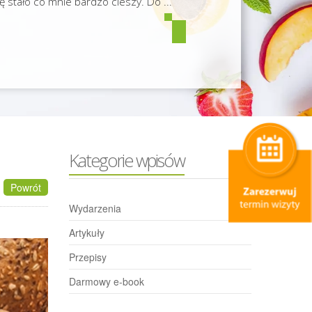
ię stało co mnie bardzo cieszy. Do ...
Kategorie wpisów
Powrót
Wydarzenia
Artykuły
Przepisy
Darmowy e-book