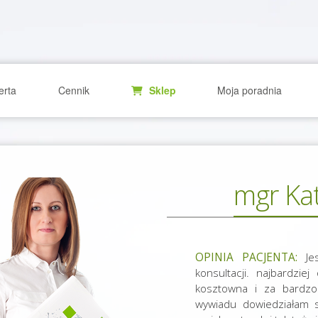
erta
Cennik
Sklep
Moja poradnia
mgr Ka
OPINIA PACJENTA:
Jes
konsultacji. najbardzie
kosztowna i za bardzo
wywiadu dowiedziałam s