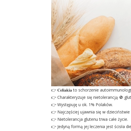
👉 𝐂𝐞𝐥𝐢𝐚𝐤𝐢𝐚 to schorzenie autoimmun
👉 Charakteryzuje się nietolerancją 🚫 glut
👉 Występuję u ok. 1% Polaków.
👉 Najczęściej ujawnia się w dzieciństwie
👉 Nietolerancja glutenu trwa całe życie.
👉 Jedyną formą jej leczenia jest ścisła d