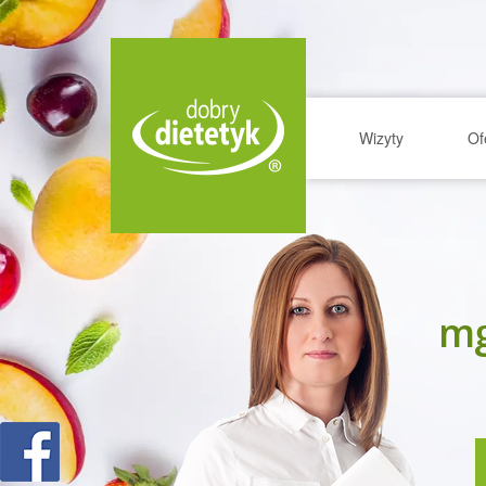
Wizyty
Of
mg