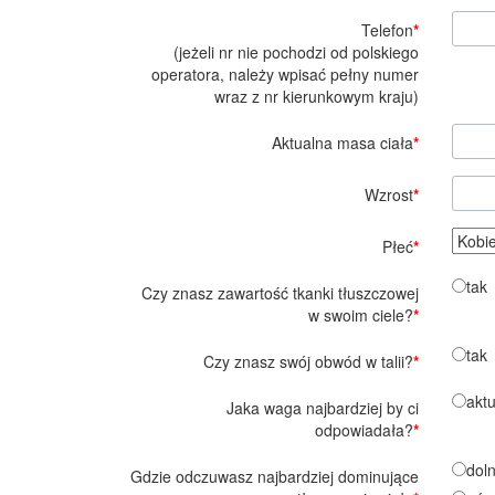
Telefon
*
(jeżeli nr nie pochodzi od polskiego
operatora, należy wpisać pełny numer
wraz z nr kierunkowym kraju)
Aktualna masa ciała
*
Wzrost
*
Płeć
*
tak
Czy znasz zawartość tkanki tłuszczowej
w swoim ciele?
*
tak
Czy znasz swój obwód w talii?
*
akt
Jaka waga najbardziej by ci
odpowiadała?
*
dol
Gdzie odczuwasz najbardziej dominujące