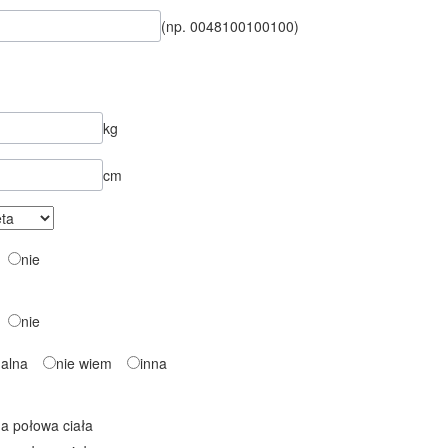
(np. 0048100100100)
kg
cm
nie
nie
ualna
nie wiem
inna
na połowa ciała