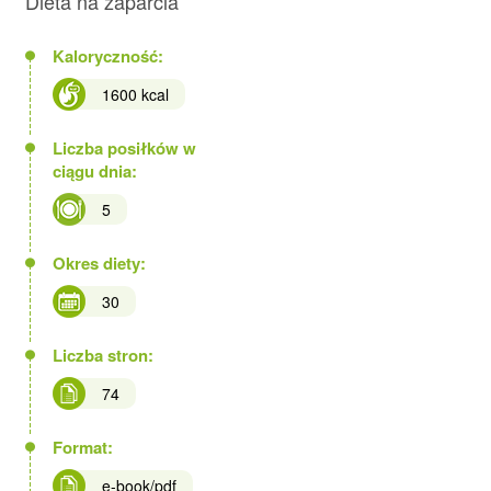
Dieta na zaparcia
Kaloryczność:
1600 kcal
Liczba posiłków w
ciągu dnia:
5
Okres diety:
30
Liczba stron:
74
Format:
e-book/pdf