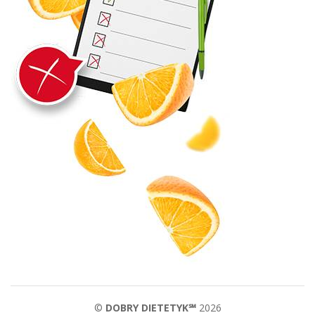
©
DOBRY DIETETYK℠
2026